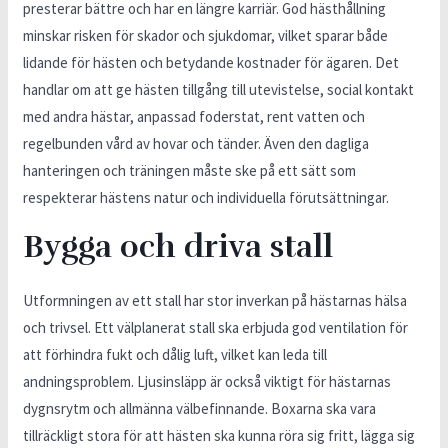
presterar bättre och har en längre karriär. God hästhållning
minskar risken för skador och sjukdomar, vilket sparar både
lidande för hästen och betydande kostnader för ägaren. Det
handlar om att ge hästen tillgång till utevistelse, social kontakt
med andra hästar, anpassad foderstat, rent vatten och
regelbunden vård av hovar och tänder. Även den dagliga
hanteringen och träningen måste ske på ett sätt som
respekterar hästens natur och individuella förutsättningar.
Bygga och driva stall
Utformningen av ett stall har stor inverkan på hästarnas hälsa
och trivsel. Ett välplanerat stall ska erbjuda god ventilation för
att förhindra fukt och dålig luft, vilket kan leda till
andningsproblem. Ljusinsläpp är också viktigt för hästarnas
dygnsrytm och allmänna välbefinnande. Boxarna ska vara
tillräckligt stora för att hästen ska kunna röra sig fritt, lägga sig