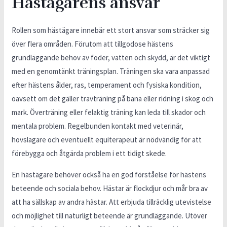
Hästägarens ansvar
Rollen som hästägare innebär ett stort ansvar som sträcker sig
över flera områden. Förutom att tillgodose hästens
grundläggande behov av foder, vatten och skydd, är det viktigt
med en genomtänkt träningsplan. Träningen ska vara anpassad
efter hästens ålder, ras, temperament och fysiska kondition,
oavsett om det gäller travträning på bana eller ridning i skog och
mark. Överträning eller felaktig träning kan leda till skador och
mentala problem. Regelbunden kontakt med veterinär,
hovslagare och eventuellt equiterapeut är nödvändig för att
förebygga och åtgärda problem i ett tidigt skede.
En hästägare behöver också ha en god förståelse för hästens
beteende och sociala behov. Hästar är flockdjur och mår bra av
att ha sällskap av andra hästar. Att erbjuda tillräcklig utevistelse
och möjlighet till naturligt beteende är grundläggande. Utöver