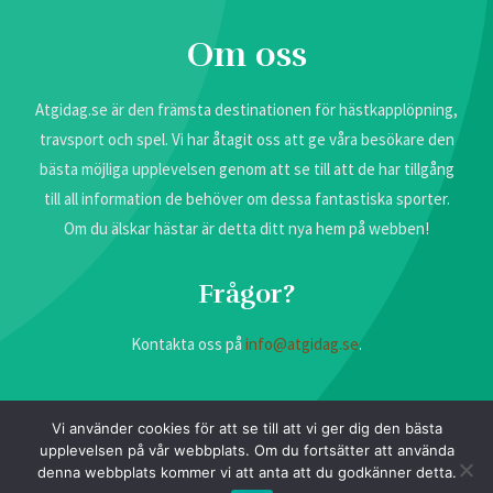
Om oss
Atgidag.se är den främsta destinationen för hästkapplöpning,
travsport och spel. Vi har åtagit oss att ge våra besökare den
bästa möjliga upplevelsen genom att se till att de har tillgång
till all information de behöver om dessa fantastiska sporter.
Om du älskar hästar är detta ditt nya hem på webben!
Frågor?
Kontakta oss på
info@atgidag.se
.
Vi använder cookies för att se till att vi ger dig den bästa
upplevelsen på vår webbplats. Om du fortsätter att använda
denna webbplats kommer vi att anta att du godkänner detta.
Copyright © 2026 atgidag.se