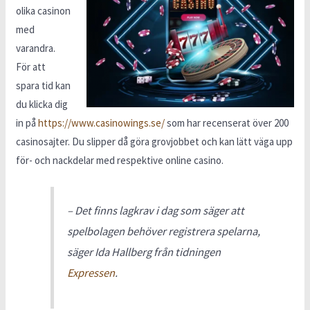
olika casinon
med
varandra.
För att
spara tid kan
du klicka dig
in på
https://www.casinowings.se/
som har recenserat över 200
casinosajter. Du slipper då göra grovjobbet och kan lätt väga upp
för- och nackdelar med respektive online casino.
– Det finns lagkrav i dag som säger att
spelbolagen behöver registrera spelarna,
säger Ida Hallberg från tidningen
Expressen
.