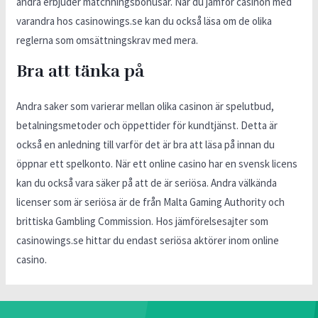
andra erbjuder matchningsbonusar. När du jämför casinon med
varandra hos casinowings.se kan du också läsa om de olika
reglerna som omsättningskrav med mera.
Bra att tänka på
Andra saker som varierar mellan olika casinon är spelutbud,
betalningsmetoder och öppettider för kundtjänst. Detta är
också en anledning till varför det är bra att läsa på innan du
öppnar ett spelkonto. När ett online casino har en svensk licens
kan du också vara säker på att de är seriösa. Andra välkända
licenser som är seriösa är de från Malta Gaming Authority och
brittiska Gambling Commission. Hos jämförelsesajter som
casinowings.se hittar du endast seriösa aktörer inom online
casino.